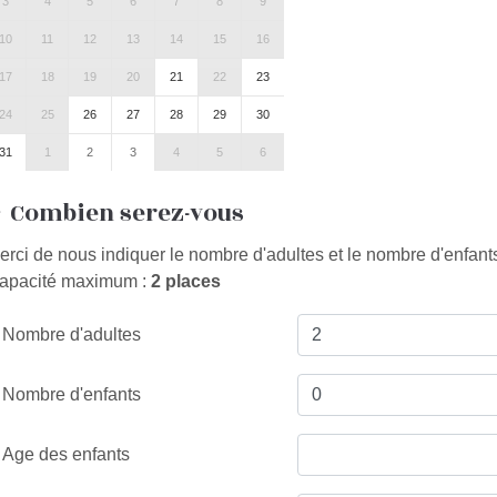
3
4
5
6
7
8
9
10
11
12
13
14
15
16
17
18
19
20
21
22
23
24
25
26
27
28
29
30
31
1
2
3
4
5
6
Combien serez-vous
erci de nous indiquer le nombre d'adultes et le nombre d'enfant
apacité maximum :
2 places
Nombre d'adultes
Nombre d'enfants
Age des enfants