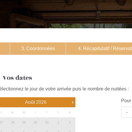
3. Coordonnées
4. Récapitulatif / Réserva
Vos dates
électionnez le jour de votre arrivée puis le nombre de nuitées :
Pour 
Août
2026
L
M
M
J
V
S
D
27
28
29
30
31
1
2