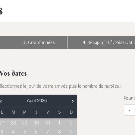
3. Coordonnées
4. Récapitulatif / Réservati
Vos dates
lectionnez le jour de votre arrivée puis le nombre de nuitées :
Pour 
Août
2026
L
M
M
J
V
S
D
27
28
29
30
31
1
2
3
4
5
6
7
8
9