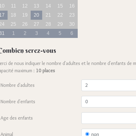
10
11
12
13
14
15
16
17
18
19
20
21
22
23
24
25
26
27
28
29
30
31
1
2
3
4
5
6
Combien serez-vous
erci de nous indiquer le nombre d'adultes et le nombre d'enfants de m
apacité maximum :
10 places
Nombre d'adultes
Nombre d'enfants
Age des enfants
Animal
non