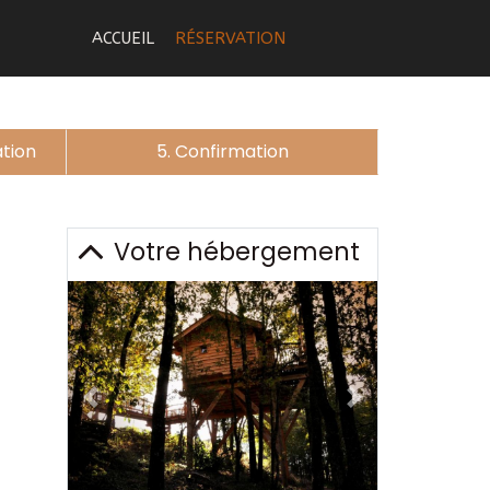
ACCUEIL
RÉSERVATION
ation
5. Confirmation
Votre hébergement
Previous
Next