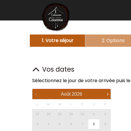
1. Votre séjour
2. Options
Vos dates
Sélectionnez le jour de votre arrivée puis l
Août
2026
L
M
M
J
V
S
D
27
28
29
30
31
1
2
3
4
5
6
7
8
9