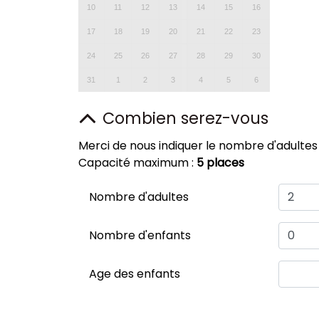
10
11
12
13
14
15
16
17
18
19
20
21
22
23
24
25
26
27
28
29
30
31
1
2
3
4
5
6
Combien serez-vous
Merci de nous indiquer le nombre d'adultes
Capacité maximum :
5 places
Nombre d'adultes
Nombre d'enfants
Age des enfants