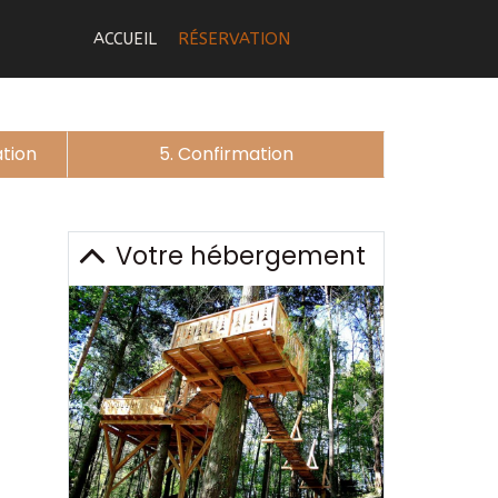
ACCUEIL
RÉSERVATION
ation
5. Confirmation
Votre hébergement
Previous
Next