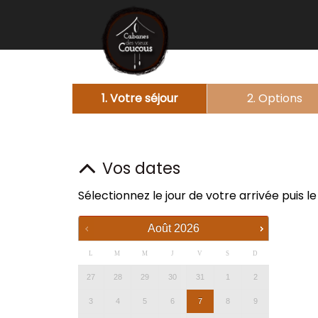
1. Votre séjour
2. Options
Vos dates
Sélectionnez le jour de votre arrivée puis l
Août
2026
L
M
M
J
V
S
D
27
28
29
30
31
1
2
3
4
5
6
7
8
9