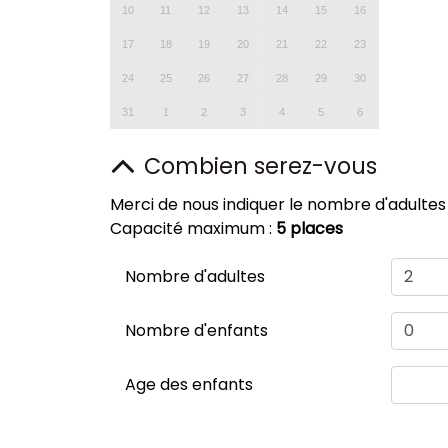
10
11
12
13
14
15
16
17
18
19
20
21
22
23
24
25
26
27
28
29
30
31
1
2
3
4
5
6
Combien serez-vous
Merci de nous indiquer le nombre d'adultes
Capacité maximum :
5 places
Nombre d'adultes
Nombre d'enfants
Age des enfants