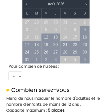
Août
2026
L
M
M
J
V
S
D
27
28
29
30
31
1
2
3
4
5
6
7
8
9
10
11
12
13
14
15
16
17
18
19
20
21
22
23
24
25
26
27
28
29
30
31
1
2
3
4
5
6
Pour combien de nuitées :
Combien serez-vous
Merci de nous indiquer le nombre d'adultes et le
nombre d'enfants de moins de 12 ans .
Capacité maximum :
5 places