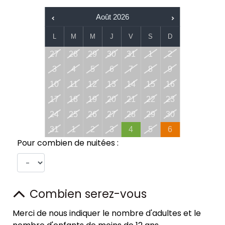
Août
2026
L
M
M
J
V
S
D
27
28
29
30
31
1
2
3
4
5
6
7
8
9
10
11
12
13
14
15
16
17
18
19
20
21
22
23
24
25
26
27
28
29
30
31
1
2
3
4
5
6
Pour combien de nuitées :
Combien serez-vous
Merci de nous indiquer le nombre d'adultes et le