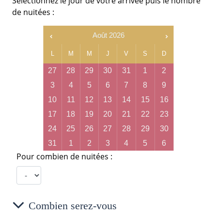
Sélectionnez le jour de votre arrivée puis le nombre
de nuitées :
Août
2026
L
M
M
J
V
S
D
27
28
29
30
31
1
2
3
4
5
6
7
8
9
10
11
12
13
14
15
16
17
18
19
20
21
22
23
24
25
26
27
28
29
30
31
1
2
3
4
5
6
Pour combien de nuitées :
Combien serez-vous