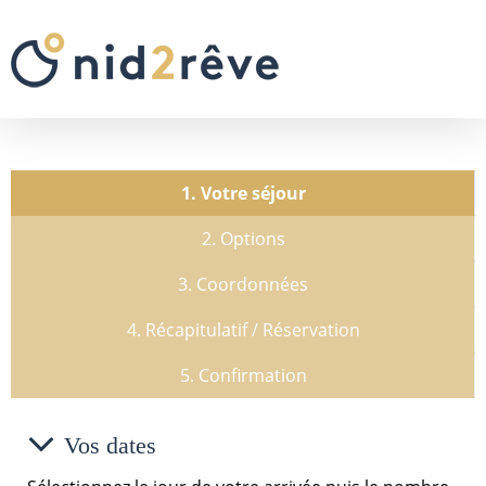
1. Votre séjour
2. Options
3. Coordonnées
4. Récapitulatif / Réservation
5. Confirmation
Vos dates