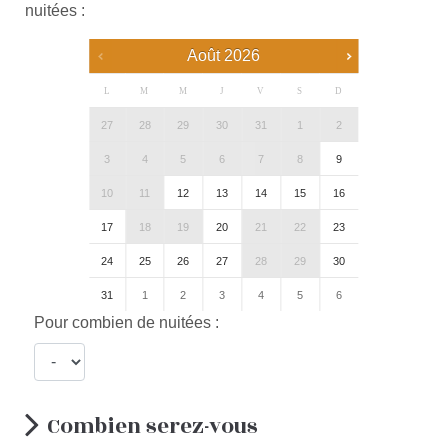
nuitées :
Août
2026
L
M
M
J
V
S
D
27
28
29
30
31
1
2
3
4
5
6
7
8
9
10
11
12
13
14
15
16
17
18
19
20
21
22
23
24
25
26
27
28
29
30
31
1
2
3
4
5
6
Pour combien de nuitées :
Combien serez-vous