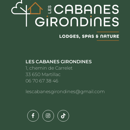
LES CABANES GIRONDINES
1, chemin de Carrelet
33 650 Martillac
06 70 67 38 46
lescabanesgirondines@gmail.com