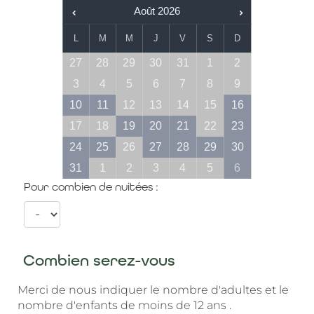
Août
2026
L
M
M
J
V
S
D
27
28
29
30
31
1
2
3
4
5
6
7
8
9
10
11
12
13
14
15
16
17
18
19
20
21
22
23
24
25
26
27
28
29
30
31
1
2
3
4
5
6
Pour combien de nuitées :
Combien serez-vous
Merci de nous indiquer le nombre d'adultes et le
nombre d'enfants de moins de 12 ans .