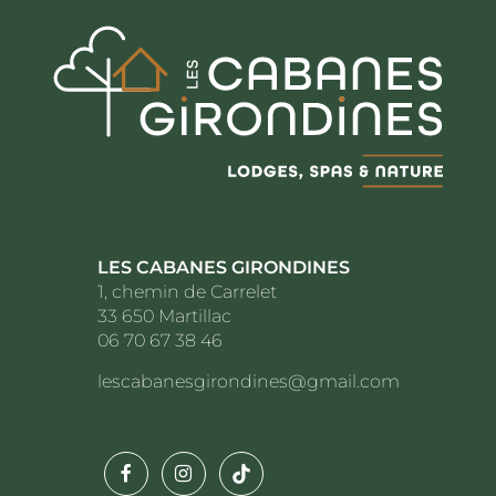
LES CABANES GIRONDINES
1, chemin de Carrelet
33 650 Martillac
06 70 67 38 46
lescabanesgirondines@gmail.com