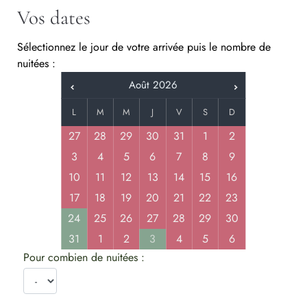
Vos dates
Sélectionnez le jour de votre arrivée puis le nombre de
nuitées :
Août
2026
L
M
M
J
V
S
D
27
28
29
30
31
1
2
3
4
5
6
7
8
9
10
11
12
13
14
15
16
17
18
19
20
21
22
23
24
25
26
27
28
29
30
31
1
2
3
4
5
6
Pour combien de nuitées :